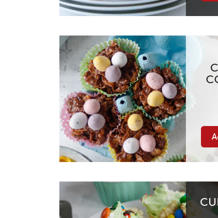
C
C
A
CU