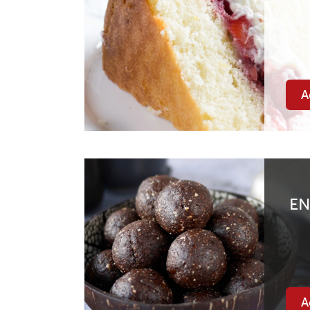
A
EN
A