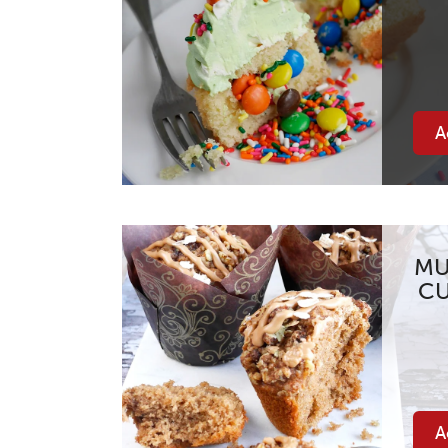
A
MU
CU
A