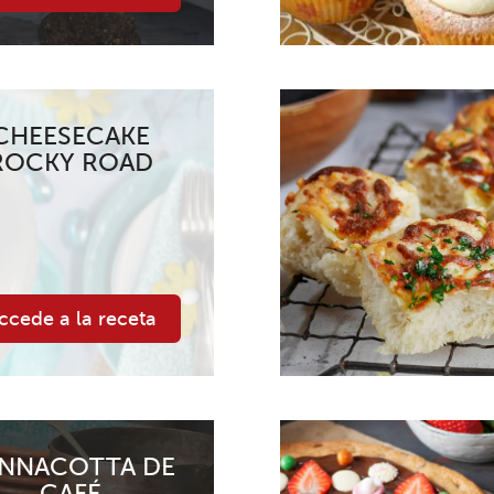
CHEESECAKE
ROCKY ROAD
ccede a la receta
NNACOTTA DE
CAFÉ