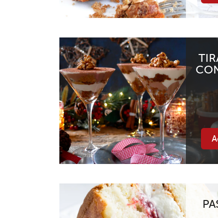
TI
CON
A
PA